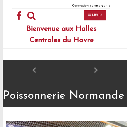
Connexion commerçants
MENU
Accueil
Bienvenue aux Halles
Les Halles
Centrales du Havre
Commerçants
Infos Utiles
Actualités
Contact
Poissonnerie Normande